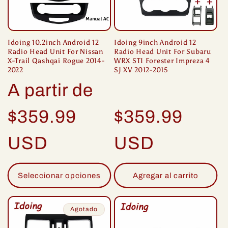
Idoing 10.2inch Android 12
Idoing 9inch Android 12
Radio Head Unit For Nissan
Radio Head Unit For Subaru
X-Trail Qashqai Rogue 2014-
WRX STI Forester Impreza 4
2022
SJ XV 2012-2015
Precio
A partir de
habitual
Precio
$359.99
$359.99
habitual
USD
USD
Seleccionar opciones
Agregar al carrito
Agotado