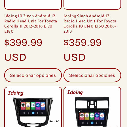
Idoing 10.2inch Android 12
Idoing 9inch Android 12
Radio Head Unit For Toyota
Radio Head Unit For Toyota
Corolla 11 2012-2016 E170
Corolla 10 E140 E150 2006-
E180
2013
Precio
Precio
$399.99
$359.99
habitual
habitual
USD
USD
Seleccionar opciones
Seleccionar opciones