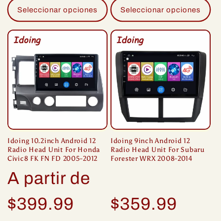
Seleccionar opciones
Seleccionar opciones
Idoing 10.2inch Android 12
Idoing 9inch Android 12
Radio Head Unit For Honda
Radio Head Unit For Subaru
Civic8 FK FN FD 2005-2012
Forester WRX 2008-2014
Precio
A partir de
habitual
Precio
$399.99
$359.99
habitual