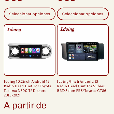
Seleccionar opciones
Seleccionar opciones
Idoing 10.2inch Android 12
Idoing 9inch Android 13
Radio Head Unit For Toyota
Radio Head Unit For Subaru
Tacoma N300 TRD sport
BRZ/Scion FRS/Toyota-GT86
2015-2021
Precio
A partir de
habitual