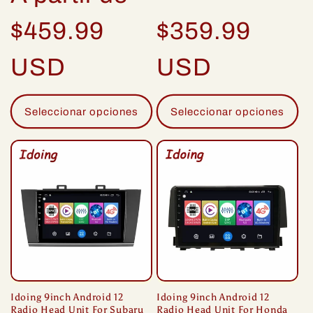
habitual
Precio
$459.99
$359.99
habitual
USD
USD
Seleccionar opciones
Seleccionar opciones
Idoing 9inch Android 12
Idoing 9inch Android 12
Radio Head Unit For Subaru
Radio Head Unit For Honda