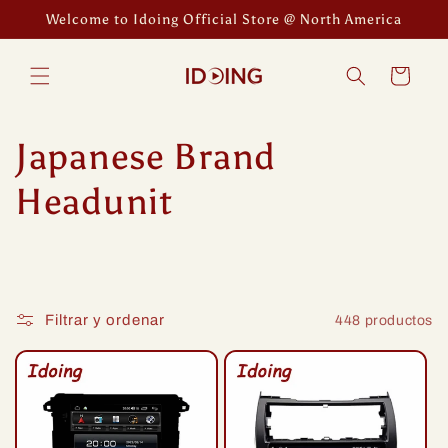
Ir
Welcome to Idoing Official Store @ North America
directamente
al contenido
Carrito
C
Japanese Brand
o
Headunit
l
e
Filtrar y ordenar
448 productos
c
c
i