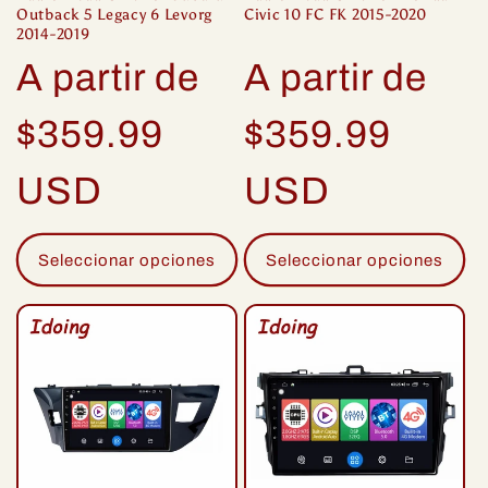
Outback 5 Legacy 6 Levorg
Civic 10 FC FK 2015-2020
2014-2019
Precio
Precio
A partir de
A partir de
habitual
habitual
$359.99
$359.99
USD
USD
Seleccionar opciones
Seleccionar opciones