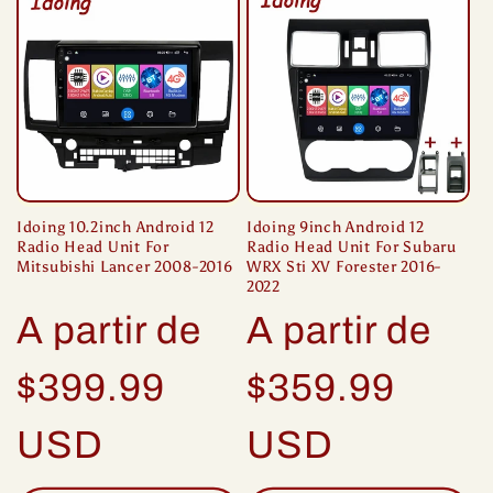
Idoing 10.2inch Android 12
Idoing 9inch Android 12
Radio Head Unit For
Radio Head Unit For Subaru
Mitsubishi Lancer 2008-2016
WRX Sti XV Forester 2016-
2022
Precio
Precio
A partir de
A partir de
habitual
habitual
$399.99
$359.99
USD
USD