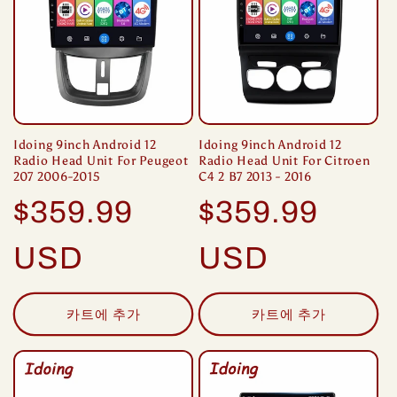
Idoing 9inch Android 12
Idoing 9inch Android 12
Radio Head Unit For Peugeot
Radio Head Unit For Citroen
207 2006-2015
C4 2 B7 2013 - 2016
정
정
$359.99
$359.99
가
가
USD
USD
카트에 추가
카트에 추가