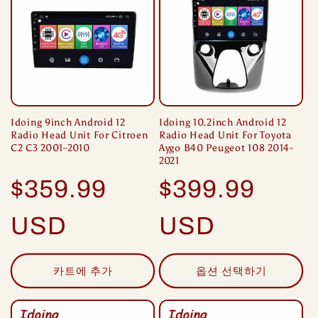
Idoing 9inch Android 12
Idoing 10.2inch Android 12
Radio Head Unit For Citroen
Radio Head Unit For Toyota
C2 C3 2001-2010
Aygo B40 Peugeot 108 2014-
2021
정
정
$359.99
$399.99
가
가
USD
USD
카트에 추가
옵션 선택하기