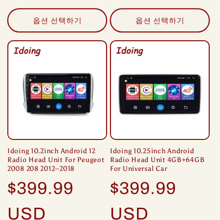
옵션 선택하기
옵션 선택하기
Idoing 10.2inch Android 12
Idoing 10.25inch Android
Radio Head Unit For Peugeot
Radio Head Unit 4GB+64GB
2008 208 2012–2018
For Universal Car
정
정
$399.99
$399.99
가
가
USD
USD