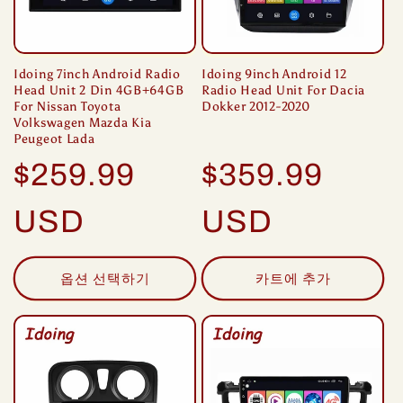
Idoing 7inch Android Radio
Idoing 9inch Android 12
Head Unit 2 Din 4GB+64GB
Radio Head Unit For Dacia
For Nissan Toyota
Dokker 2012-2020
Volkswagen Mazda Kia
Peugeot Lada
정
정
$259.99
$359.99
가
가
USD
USD
옵션 선택하기
카트에 추가