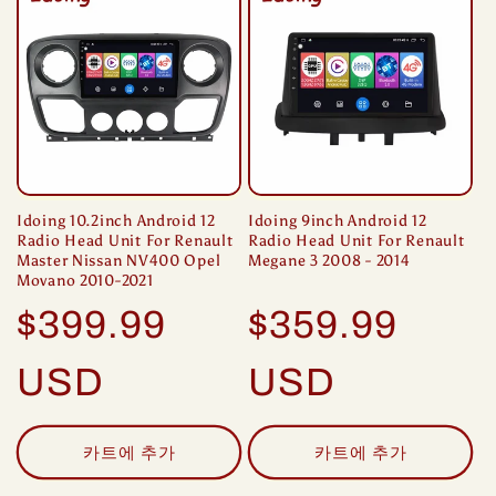
Idoing 10.2inch Android 12
Idoing 9inch Android 12
Radio Head Unit For Renault
Radio Head Unit For Renault
Master Nissan NV400 Opel
Megane 3 2008 - 2014
Movano 2010-2021
정
정
$399.99
$359.99
가
가
USD
USD
카트에 추가
카트에 추가