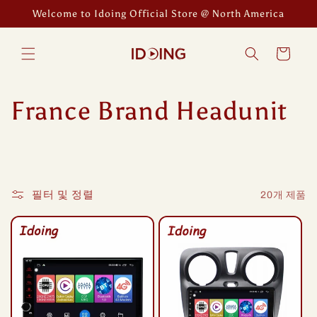
콘텐츠로
Welcome to Idoing Official Store @ North America
건너뛰기
카
트
컬
France Brand Headunit
렉
션
필터 및 정렬
20개 제품
: